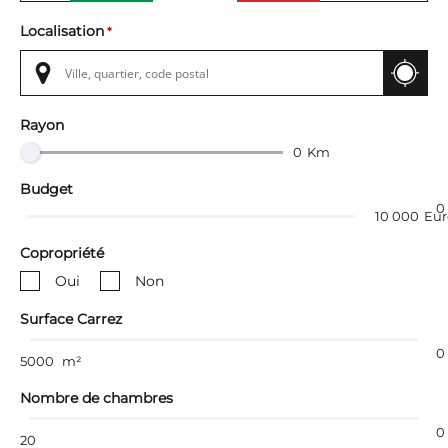
Bien d'habitation
Type de bien
Localisation
*
Appartement
Appartement ancien
Maison
Appartement bourgeois
Rayon
Terrain
0
Km
Appartement à rénover
Bien d'entreprise ou commerce
Budget
0
10 000
Eur
Services
Copropriété
Commerces/Négoce
Oui
Non
Programme neuf
Surface Carrez
0
5000
m²
Nombre de chambres
0
20