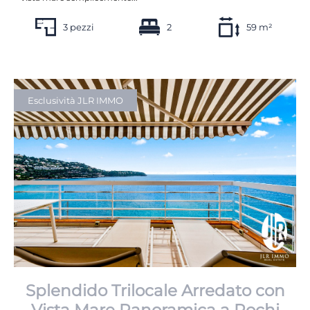
3 pezzi
2
59 m²
Esclusività JLR IMMO
Splendido Trilocale Arredato con
Vista Mare Panoramica a Pochi