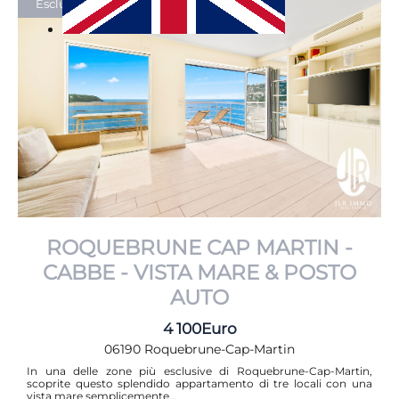
Esclusività JLR IMMO
Dal meno recente al più recente
Dal più costoso al meno costoso
Dal menu costoso al più costoso
ROQUEBRUNE CAP MARTIN -
CABBE - VISTA MARE & POSTO
AUTO
4 100Euro
06190 Roquebrune-Cap-Martin
In una delle zone più esclusive di Roquebrune-Cap-Martin,
scoprite questo splendido appartamento di tre locali con una
vista mare semplicemente...