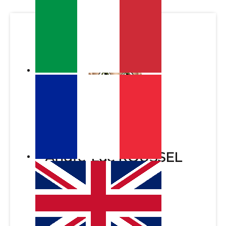
André-Luc ROUSSEL
Gestore
andreluc@jlrimmo.com
04 93 57 31 88
06 03 95 28 25