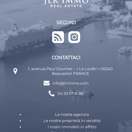
SEGUICI
CONTATTACI
1, avenue Paul Doumer – « Le Laufer » 06240
Beausoleil FRANCE
info@jlrimmo.com
04 93 57 31 88
La nostra agenzia
Le nostre proprietà in vendita
I nostri immobili in affitto