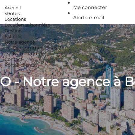
Me connecter
Accueil
Ventes
Alerte e-mail
Locations
Location saisonnière
Gestion
Estimer
Notre agence
Qui sommes-nous ?
Notre équipe
Contact
Portail clients
 - Notre agence à B