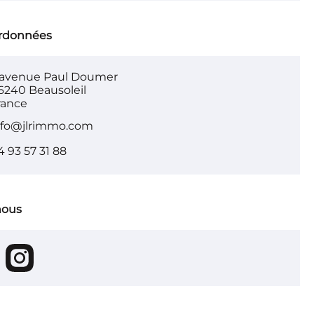
rdonnées
, avenue Paul Doumer
6240 Beausoleil
rance
nfo@jlrimmo.com
4 93 57 31 88
nous