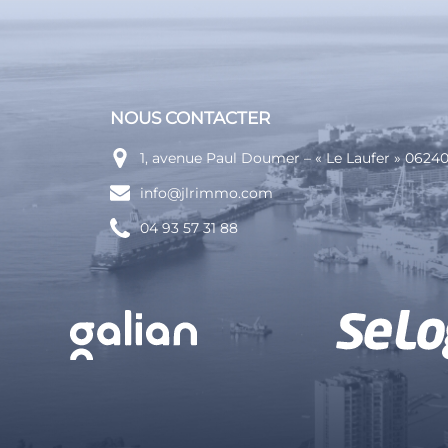
NOUS CONTACTER
1, avenue Paul Doumer – « Le Laufer » 062
info@jlrimmo.com
04 93 57 31 88