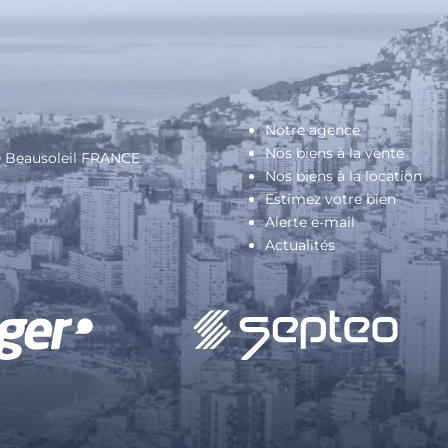
Notre agence
Nos biens à la vente
40 Beausoleil FRANCE
Nos biens à la location
Estimez votre bien
Alerte e-mail
Actualités