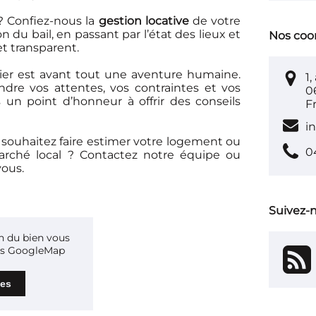
 ? Confiez-nous la
gestion locative
de votre
n du bail, en passant par l’état des lieux et
Nos coo
et transparent.
ier est avant tout une aventure humaine.
1
re vos attentes, vos contraintes et vos
0
un point d’honneur à offrir des conseils
F
i
 souhaitez faire estimer votre logement ou
0
arché local ?
Contactez notre équipe
ou
vous.
Suivez-
on du bien vous
ies GoogleMap
ies