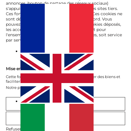
annonces, bouton de partage des réseaux sociaux)
s'appuient sur des services proposés par des sites tiers.
Ces fonctionnalités déposent des cookies. Ces cookies ne
sont déposés que si vous donnez votre accord. Vous
pouvez vous informer sur la nature des cookies déposés,
les accepter ou les refuser soit globalement pour
l'ensemble du site et l'ensemble des services, soit service
par service.
Mise en favoris des biens
Cette fonctionnalité vous permet de mémoriser des biens et
faciliter vos recherches.
Notre politique de confidentialité
Refuser
Autoriser