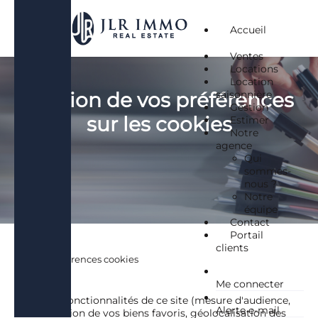
Accueil
Ventes
Locations
Location
Gestion de vos préférences
saisonnière
Gestion
sur les cookies
Estimer
Notre
agence
Qui
sommes-
nous ?
Notre
équipe
Contact
Portail
clients
/
Préférences cookies
Me connecter
Certaines fonctionnalités de ce site (mesure d'audience,
Alerte e-mail
mémorisation de vos biens favoris, géolocalisation des