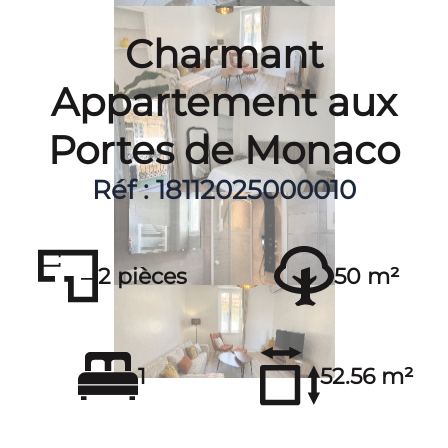
Charmant
Appartement aux
Portes de Monaco
Réf : 18112025000010
2 pièces
50 m²
1
52.56 m²