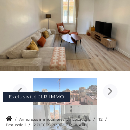
Exclusivité JLR IMMO
/
Annonces immobilières
/
Locations
/
T2
/
Beausoleil
/
2 PIECES PROCHE MONACO