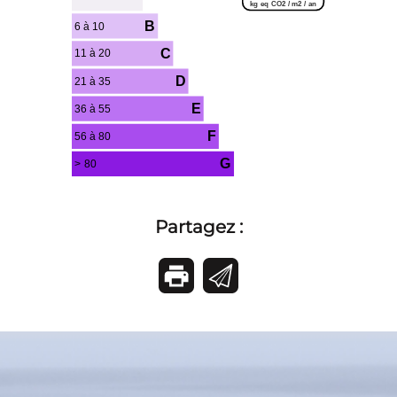
kg eq CO2 / m2 / an
B
6 à 10
C
11 à 20
D
21 à 35
E
36 à 55
F
56 à 80
G
> 80
Partagez :