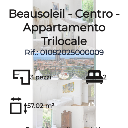
Beausoleil - Centro -
Appartamento
Trilocale
Rif.: 01082025000009
3 pezzi
2
57.02 m²