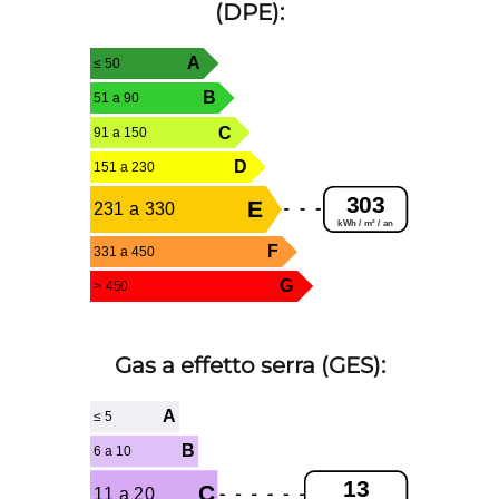
(DPE):
A
≤ 50
B
51 a 90
C
91 a 150
D
151 a 230
303
E
231 a 330
kWh / m² / an
F
331 a 450
G
> 450
Gas a effetto serra (GES):
A
≤ 5
B
6 a 10
13
C
11 a 20