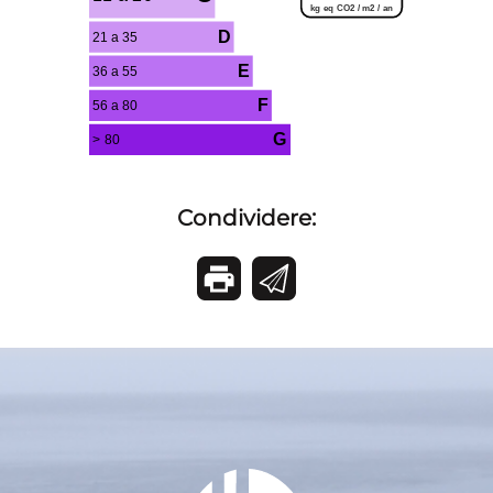
kg eq CO2 / m2 / an
D
21 a 35
E
36 a 55
F
56 a 80
G
> 80
Condividere: