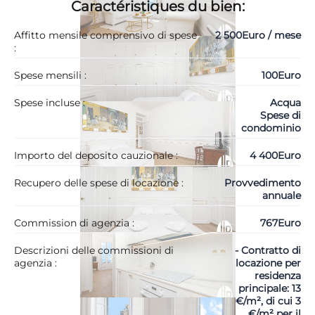
Caractéristiques du bien:
Affitto mensile comprensivo di spese
2 500Euro / mese
:
Spese mensili :
100Euro
Spese incluse :
Acqua
Spese di
condominio
Importo del deposito cauzionale :
4 400Euro
Recupero delle spese di locazione :
Provvedimento
annuale
Commission di agenzia :
767Euro
Descrizioni delle commissioni di
- Contratto di
agenzia :
locazione per
residenza
principale: 13
€/m², di cui 3
€/m² per il