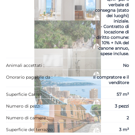
verbale di
consegna (stato
dei luoghi)
iniziale.
- Contratto di
locazione di
diritto comune:
10% + IVA del
canone annuo,
spese incluse.
Animali accettati :
No
Onorario pagabile da :
Il compratore e il
venditore
Superficie Carrez :
57 m²
Numero di pezzi :
3 pezzi
Numero di camere :
2
Superficie del terrazzo :
3 m²