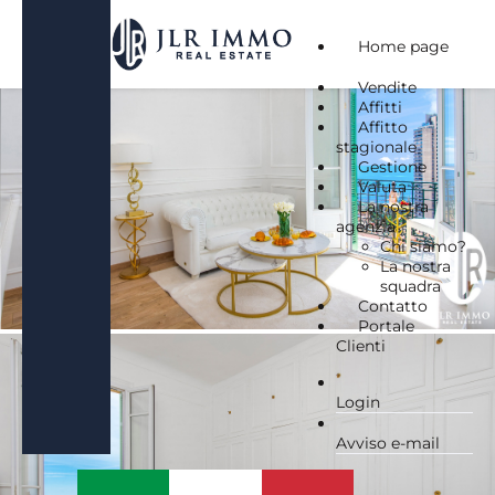
Home page
Vendite
Affitti
Affitto
stagionale
Gestione
Valuta
La nostra
agenzia
Chi siamo?
La nostra
squadra
Contatto
Portale
Clienti
Login
Avviso e-mail