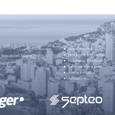
Notre agence
Nos biens à la vente
40 Beausoleil FRANCE
Nos biens à la location
Estimez votre bien
Alerte e-mail
Actualités