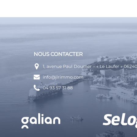
NOUS CONTACTER
1, avenue Paul Doumer – « Le Laufer » 062
info@jlrimmo.com
04 93 57 31 88