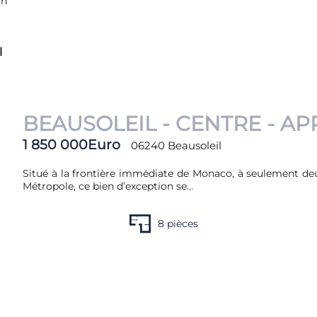
on
Terrain
l
treprise ou commerce
BEAUSOLEIL - CENTRE - A
1 850 000Euro
06240 Beausoleil
s/Négoce
Situé à la frontière immédiate de Monaco, à seulement de
Métropole, ce bien d’exception se...
e neuf
8 pièces