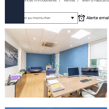
/
Annonces immobilières
/
Ventes
/
Bien d'habitati
Location saisonnière
Maison
Alerte emai
Du plus cher au moins cher
Terrain
Trier par
Bien d'en
Du plus récent au moins récent
Services
Du moins récent au plus récent
Commerce
Du plus cher au moins cher
Programm
Du moins cher au plus cher