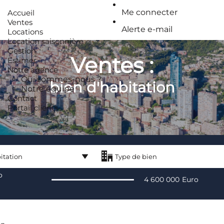
Me connecter
Accueil
Ventes
Alerte e-mail
Locations
Location saisonnière
Gestion
Ventes :
Estimer
Notre agence
Qui sommes-nous ?
bien d'habitation
Notre équipe
Contact
Portail clients
itation
Type de bien
o
ien
Type de bien
4 600 000
Euro
itation
Appartement
ent
Maison